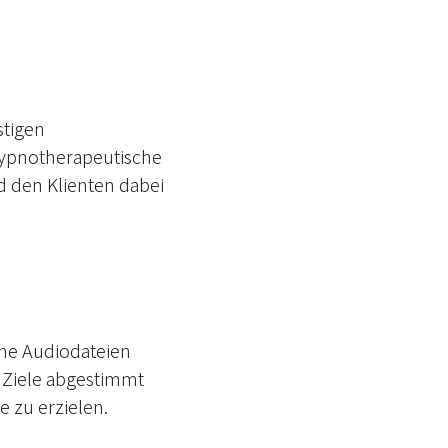
stigen
hypnotherapeutische
d den Klienten dabei
che Audiodateien
d Ziele abgestimmt
 zu erzielen.