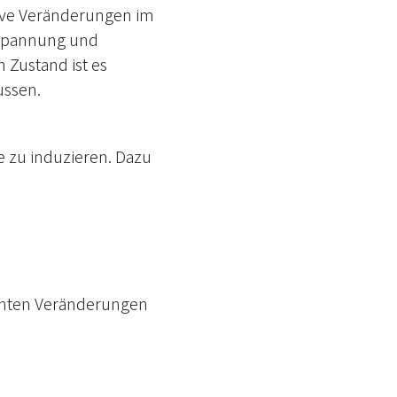
tive Veränderungen im
ntspannung und
 Zustand ist es
ussen.
 zu induzieren. Dazu
schten Veränderungen